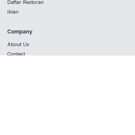
Daftar Restoran
Iklan
Company
About Us
Contact
Privacy Policy
Follow Us
Get it on Google Play
Foodierate