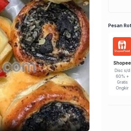
Tulis Ulasan
Peringkat Anda
Pesan Rot
Komentar Anda
Shope
Disc s/d
60% +
Gratis
Ongkir
Kirim Ulasan