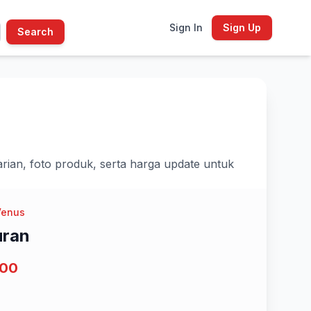
Sign In
Sign Up
Search
rian, foto produk, serta harga update untuk
Venus
ran
000