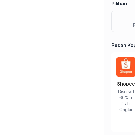
Pilihan
Pesan Kop
Shope
Disc s/d
60% +
Gratis
Ongkir
Tulis Ulasan