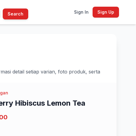
Sign In
Sign Up
Search
i detail setiap varian, foto produk, serta
ngan
rry Hibiscus Lemon Tea
000