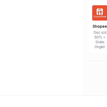
Peringkat Anda
Komentar Anda
Shope
Disc s/d
60% +
Gratis
Ongkir
Kirim Ulasan