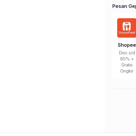
Pesan Gep
Shope
Disc s/d
60% +
Gratis
Ongkir
Tulis Ulasan