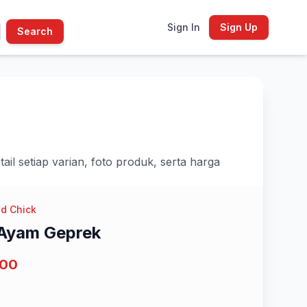
Sign In
Sign Up
Search
l setiap varian, foto produk, serta harga
d Chick
 Ayam Geprek
900