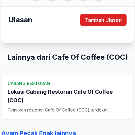
Ulasan
Tambah Ulasan
Lainnya dari Cafe Of Coffee (COC)
Tulis Ulasan
CABANG RESTORAN
Peringkat Anda
Lokasi Cabang Restoran Cafe Of Coffee
(COC)
Temukan restoran Cafe Of Coffee (COC) terdekat.
Komentar Anda
Ayam Pecak Enak lainnya