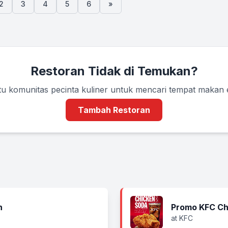
2
3
4
5
6
»
Restoran Tidak di Temukan?
u komunitas pecinta kuliner untuk mencari tempat makan
Tambah Restoran
n
Promo KFC Ch
at KFC