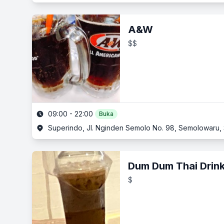
A&W
$$
09:00 - 22:00
Buka
Superindo, Jl. Nginden Semolo No. 98, Semolowaru,
Dum Dum Thai Drin
$