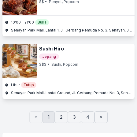
$$
• Penyet, Popcorn
10:00 - 21:00
Buka
Senayan Park Mall, Lantai 1, Jl. Gerbang Pemuda No. 3, Senayan, Jakarta Selatan, Jakarta
Sushi Hiro
Jepang
$$$
• Sushi, Popcorn
Libur
Tutup
Senayan Park Mall, Lantai Ground, Jl. Gerbang Pemuda No. 3, Senayan, Jakarta Selatan, Jakarta
«
1
2
3
4
»