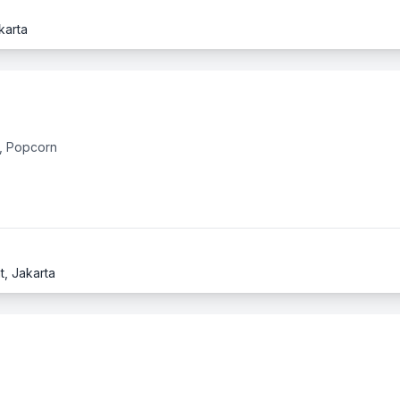
karta
, Popcorn
, Jakarta