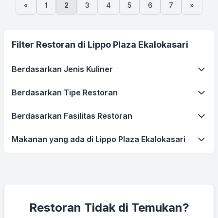
«
1
2
3
4
5
6
7
»
Filter Restoran di Lippo Plaza Ekalokasari
Berdasarkan Jenis Kuliner
Berdasarkan Tipe Restoran
Berdasarkan Fasilitas Restoran
Makanan yang ada di Lippo Plaza Ekalokasari
Restoran Tidak di Temukan?