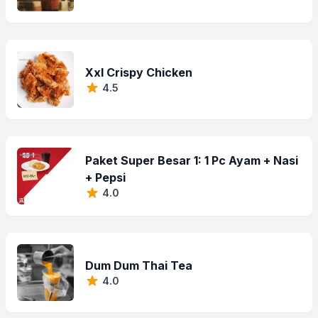
Xxl Crispy Chicken
4.5
Paket Super Besar 1: 1 Pc Ayam + Nasi
+ Pepsi
4.0
Dum Dum Thai Tea
4.0