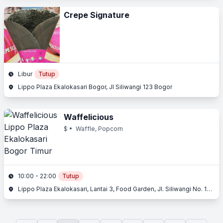
Crepe Signature
Libur
Tutup
Lippo Plaza Ekalokasari Bogor, Jl Siliwangi 123 Bogor
Waffelicious
$
• Waffle, Popcorn
10:00 - 22:00
Tutup
Lippo Plaza Ekalokasari, Lantai 3, Food Garden, Jl. Siliwangi No. 123, Bogor Timur, Bogor, Jawa Barat