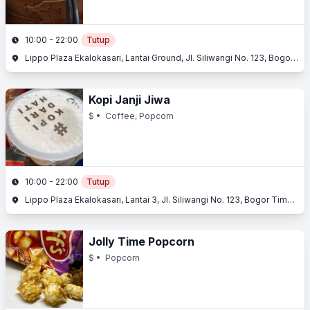
10:00 - 22:00
Tutup
Lippo Plaza Ekalokasari, Lantai Ground, Jl. Siliwangi No. 123, Bogor Timur, Bogor, Jawa Barat
Kopi Janji Jiwa
$
• Coffee, Popcorn
10:00 - 22:00
Tutup
Lippo Plaza Ekalokasari, Lantai 3, Jl. Siliwangi No. 123, Bogor Timur, Bogor, Jawa Barat
Jolly Time Popcorn
$
• Popcorn