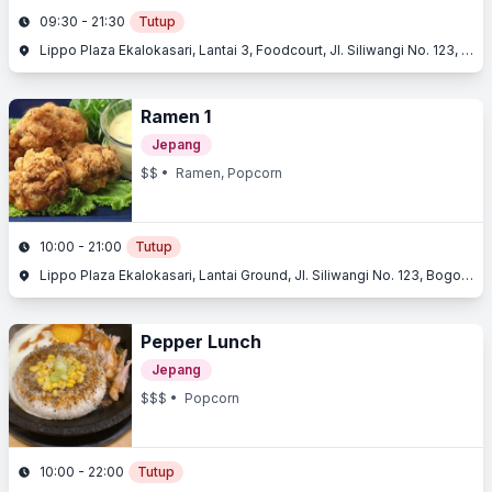
09:30 - 21:30
Tutup
Lippo Plaza Ekalokasari, Lantai 3, Foodcourt, Jl. Siliwangi No. 123, Bogor Timur, Bogor, Jawa Barat
Ramen 1
Jepang
$$
• Ramen, Popcorn
10:00 - 21:00
Tutup
Lippo Plaza Ekalokasari, Lantai Ground, Jl. Siliwangi No. 123, Bogor Timur, Bogor, Jawa Barat
Pepper Lunch
Jepang
$$$
• Popcorn
10:00 - 22:00
Tutup