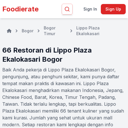
Foodierate
Sign In
Sign Up
Bogor
Lippo Plaza
Bogor
Timur
Ekalokasari
66 Restoran di Lippo Plaza
Ekalokasari Bogor
Baik Anda pekerja di Lippo Plaza Ekalokasari Bogor,
pengunjung, atau penghuni sekitar, kami punya daftar
tempat makan praktis di kawasan ini. Lippo Plaza
Ekalokasari menghadirkan makanan Indonesia, Jepang,
Chinese Food, Barat, Korea, Timur Tengah, Padang,
Taiwan. Tidak terlalu lengkap, tapi berkualitas. Lippo
Plaza Ekalokasari memiliki 66 tenant kuliner yang sudah
kami kurasi. Jumlah yang sehat untuk ukuran mall
modern. Setiap restoran kami lengkapi dengan info