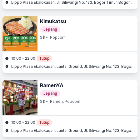
Lippo Plaza Ekalokasari, Jl. Siliwangi No. 123, Bogor Timur, Bogor, Jawa Barat
Kimukatsu
Jepang
$$
• Popcorn
10:00 - 22:00
Tutup
Lippo Plaza Ekalokasari, Lantai Ground, Jl. Siliwangi No. 123, Bogor Timur, Bogor, Jawa Barat
RamenYA
Jepang
$$
• Ramen, Popcorn
10:00 - 22:00
Tutup
Lippo Plaza Ekalokasari, Lantai Ground, Jl. Siliwangi No. 123, Bogor Timur, Bogor