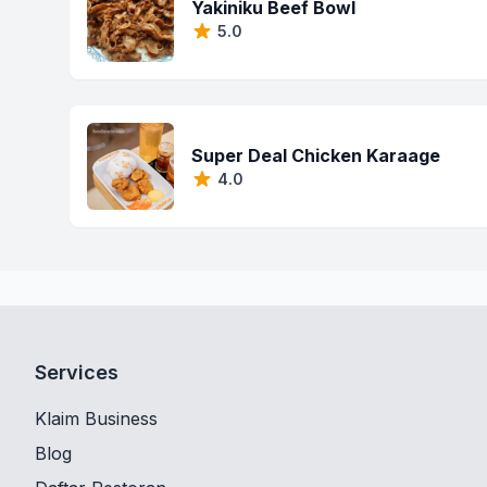
Yakiniku Beef Bowl
5.0
Super Deal Chicken Karaage
4.0
Services
Klaim Business
Blog