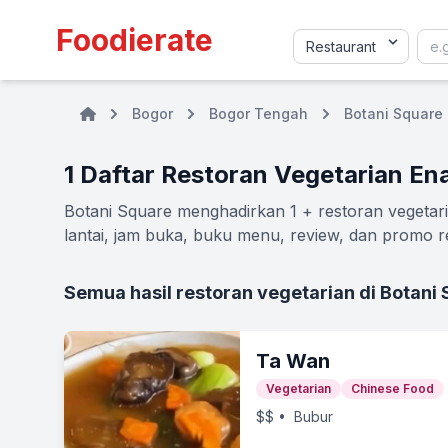
Foodierate
Bogor
Bogor Tengah
Botani Square
1 Daftar Restoran Vegetarian En
Botani Square menghadirkan 1 + restoran vegetari
lantai, jam buka, buku menu, review, dan promo re
Semua hasil restoran vegetarian di Botani
Ta Wan
Vegetarian
Chinese Food
$$
• Bubur