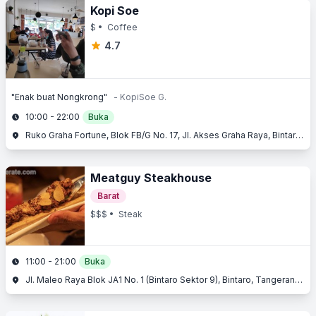
Kopi Soe
$
• Coffee
4.7
"Enak buat Nongkrong"
- KopiSoe G.
10:00 - 22:00
Buka
Ruko Graha Fortune, Blok FB/G No. 17, Jl. Akses Graha Raya, Bintaro, Tangerang Selatan, Banten
Meatguy Steakhouse
Barat
$$$
• Steak
11:00 - 21:00
Buka
Jl. Maleo Raya Blok JA1 No. 1 (Bintaro Sektor 9), Bintaro, Tangerang Selatan, Banten