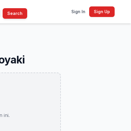
Sign In
Sign Up
Search
oyaki
ini.