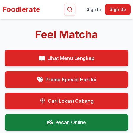
Foodierate
Sign In
Sign Up
Feel Matcha
Lihat Menu Lengkap
Promo Spesial Hari Ini
Cari Lokasi Cabang
Pesan Online