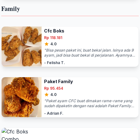
Family
Cfc Boks
Rp 118.181
4.0
"Bisa pesan paket ini, buat bekal jalan. Isinya ada 9
ayam, jadi bisa buat bekal di perjalanan. Ayamnya
garing banget karena baru digoreng. Memang,
- Felisha T.
nunggunya agak lama, sekitar 1/2 jam. Tapi,
lumayan puas, dapat bagian daging yang diminta:
ayam paha atas, sayap, sama paha bawah."
Paket Family
Rp 95.454
4.0
"Paket ayam CFC buat dimakan rame-rame yang
sudah dipaketin dengan nasi adalah Paket Family
CFC yang berisi 5 potong ayam + 3 nasi + 3
- Adrian F.
minuman seharga 105 rebu. Bisa buat makan ber-3
ato ber-5, jika kurang nasi, bisa tambah nasi satuan.
Per orang jadi 20-35 rebu. Lumayan ok di kantong,
juga mayan ngenyangin, apalagi sambil nunggu
jadwal kedatangan kereta."