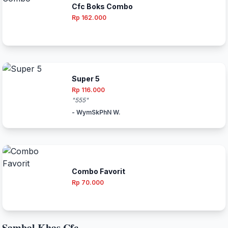
Cfc Boks Combo
Rp 162.000
Super 5
Rp 116.000
"555"
- WymSkPhN W.
Combo Favorit
Rp 70.000
Sambal Khas Cfc