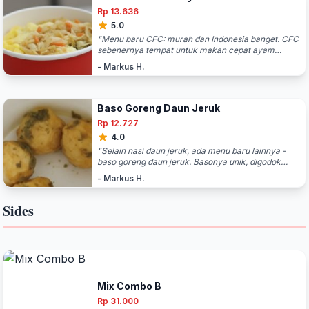
Rp 13.636
5.0
"Menu baru CFC: murah dan Indonesia banget. CFC
sebenernya tempat untuk makan cepat ayam
goreng bule. Namun CFC baru mengeluarkan menu
- Markus H.
terbarunya yang khas Indonesia banget. Nasinya
bukan nasi putih tapi nasi dengan daun jeruk,
lengkap dengan ayam suwir dan telur goreng dadar.
Telur gorengnya khas Indonesia. Daging ayam
Baso Goreng Daun Jeruk
suwirnya lengkap dengan cabe pedas dan saus
Rp 12.727
manis. Seperti makan di warteg Indonesia. Telur
4.0
dadarnya mirip dengan telur dadar goreng di
warteg. Harganya murah, 15 ribu."
"Selain nasi daun jeruk, ada menu baru lainnya -
baso goreng daun jeruk. Basonya unik, digodok
dengan daun jeruk. Basonya jadi wangi daun jeruk.
- Markus H.
Rasanya unik. Harganya 14 ribu."
Sides
Mix Combo B
Rp 31.000