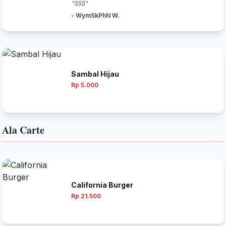
"555"
- WymSkPhN W.
Sambal Hijau
Rp 5.000
Ala Carte
California Burger
Rp 21.500