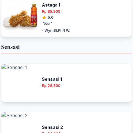
Astaga 1
Rp 35.909
5.0
"555"
- WymSkPhN W.
Sensasi
Sensasi 1
Rp 28.500
Sensasi 2