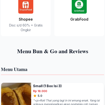
Shopee
GrabFood
Disc s/d 60% + Gratis
Ongkir
Menu Bun & Go and Reviews
Menu Utama
Small (1 Box Isi 3)
Rp 18.000
5.0
"<p>Roti Thai yang lagi in ini emang enak. Yang isi
srikaya mengingatkan akan nostalgia roti zaman