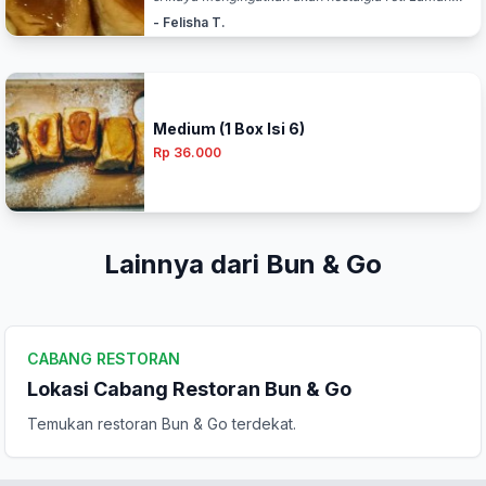
kecil. Lebih banyak isinya daripada roti nya. Rotinya
- Felisha T.
enak, terasa murah, dapat isi berlimpah.</p>"
Medium (1 Box Isi 6)
Rp 36.000
Lainnya dari Bun & Go
CABANG RESTORAN
Lokasi Cabang Restoran Bun & Go
Temukan restoran Bun & Go terdekat.