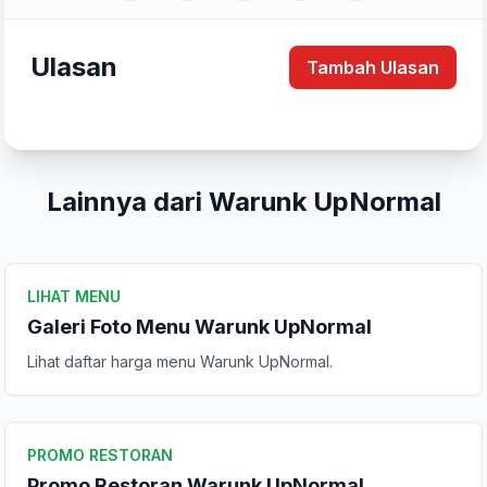
Ulasan
Tambah Ulasan
Lainnya dari Warunk UpNormal
LIHAT MENU
Galeri Foto Menu Warunk UpNormal
Lihat daftar harga menu Warunk UpNormal.
Tulis Ulasan
PROMO RESTORAN
Peringkat Anda
Promo Restoran Warunk UpNormal