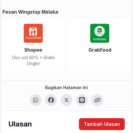
Pesan Wingstop Melalui
Shopee
GrabFood
Disc s/d 60% + Gratis
Tulis Ulasan
Ongkir
Peringkat Anda
Bagikan Halaman Ini
Komentar Anda
Ulasan
Tambah Ulasan