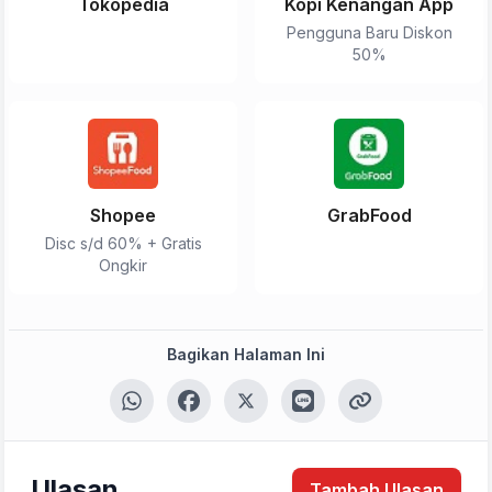
Tokopedia
Kopi Kenangan App
Pengguna Baru Diskon
50%
Shopee
GrabFood
Disc s/d 60% + Gratis
Ongkir
Bagikan Halaman Ini
Tulis Ulasan
Peringkat Anda
Ulasan
Tambah Ulasan