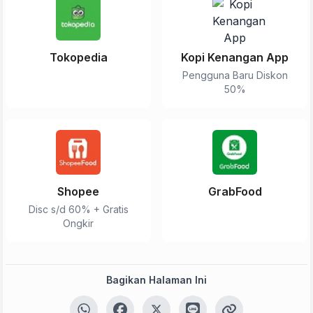
Tokopedia
Kopi Kenangan App
Pengguna Baru Diskon
50%
Tulis Ulasan
Shopee
GrabFood
Disc s/d 60% + Gratis
Ongkir
Peringkat Anda
Komentar Anda
Bagikan Halaman Ini