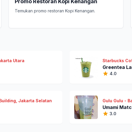
Promo Restoran Kopi Kenangan
Temukan promo restoran Kopi Kenangan.
akarta Utara
Starbucks Cof
Greentea La
4.0
uilding, Jakarta Selatan
Gulu Gulu - B
Umami Matc
3.0