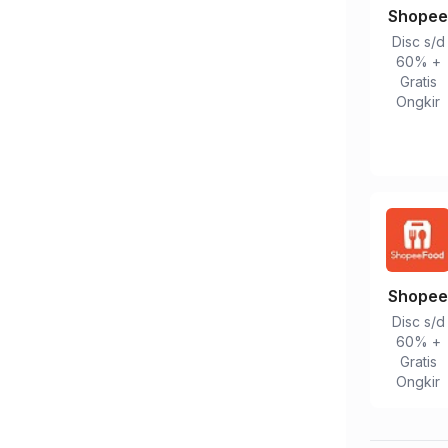
Shope
Disc s/d
60% +
Gratis
Ongkir
Tulis Ulasan
Shope
Peringkat Anda
Disc s/d
60% +
Gratis
Komentar Anda
Ongkir