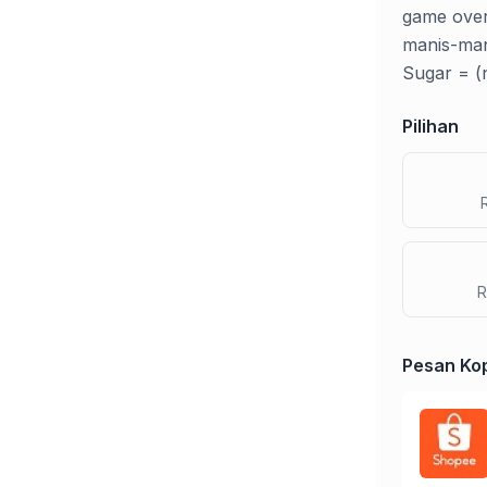
game over.
manis-man
Sugar = (n
Pilihan
R
Pesan Kop