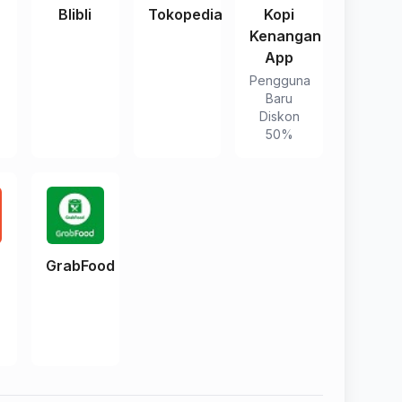
e
Blibli
Tokopedia
Kopi
Kenangan
App
Pengguna
Baru
Diskon
50%
e
GrabFood