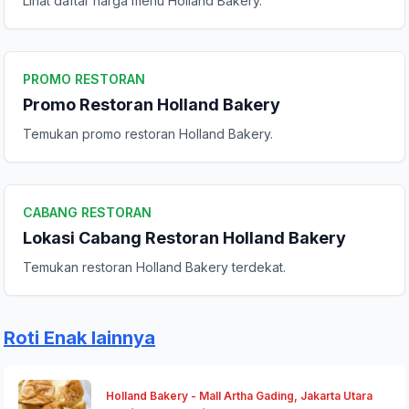
Lihat daftar harga menu Holland Bakery.
Peringkat Anda
PROMO RESTORAN
Komentar Anda
Promo Restoran Holland Bakery
Temukan promo restoran Holland Bakery.
CABANG RESTORAN
Lokasi Cabang Restoran Holland Bakery
Temukan restoran Holland Bakery terdekat.
Kirim Ulasan
Roti Enak lainnya
Holland Bakery - Mall Artha Gading, Jakarta Utara