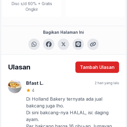
Disc s/d 60% + Gratis
Ongkir
Bagikan Halaman Ini
Ulasan
Tambah Ulasan
Bfast L.
2 hari yang lalu
4
Di Holland Bakery ternyata ada jual
bakcang juga lho.
Tulis Ulasan
Di sini bakcang-nya HALAL, isi: daging
ayam.
Per bakcang harga 16 ribu-an, lumayan