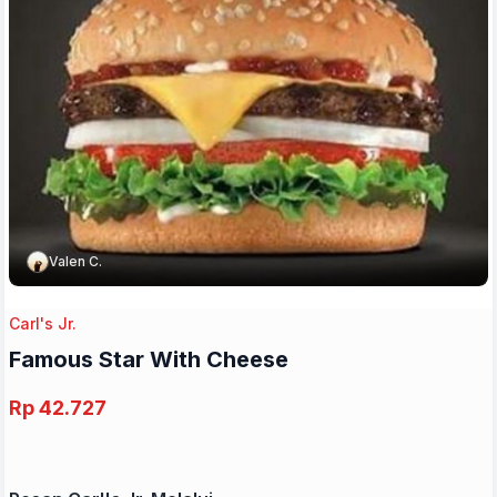
Valen C.
Carl's Jr.
Famous Star With Cheese
Rp 42.727