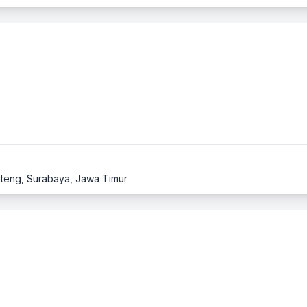
nteng, Surabaya, Jawa Timur