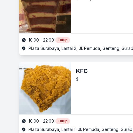
10:00 - 22:00
Tutup
Plaza Surabaya, Lantai 2, Jl. Pemuda, Genteng, Sura
KFC
$
10:00 - 22:00
Tutup
Plaza Surabaya, Lantai 1, Jl. Pemuda, Genteng, Sura