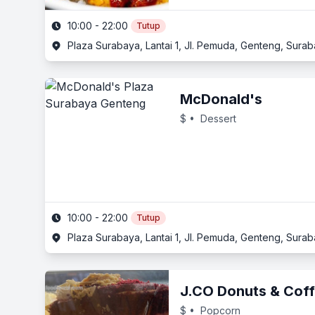
10:00 - 22:00
Tutup
Plaza Surabaya, Lantai 1, Jl. Pemuda, Genteng, Sura
McDonald's
$
• Dessert
10:00 - 22:00
Tutup
Plaza Surabaya, Lantai 1, Jl. Pemuda, Genteng, Sura
J.CO Donuts & Cof
$
• Popcorn