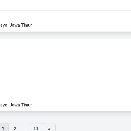
baya, Jawa Timur
baya, Jawa Timur
...
1
2
10
»