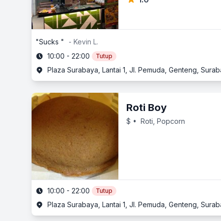
"Sucks "
- Kevin L.
10:00 - 22:00
Tutup
Plaza Surabaya, Lantai 1, Jl. Pemuda, Genteng, Sura
Roti Boy
$
• Roti, Popcorn
10:00 - 22:00
Tutup
Plaza Surabaya, Lantai 1, Jl. Pemuda, Genteng, Sura