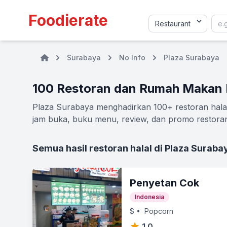
Foodierate
Surabaya
No Info
Plaza Surabaya
100 Restoran dan Rumah Makan H
Plaza Surabaya menghadirkan 100+ restoran halal 
jam buka, buku menu, review, dan promo restoran 
Semua hasil restoran halal di Plaza Suraba
Penyetan Cok
Indonesia
$
• Popcorn
1.0