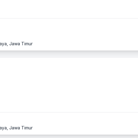
baya, Jawa Timur
baya, Jawa Timur