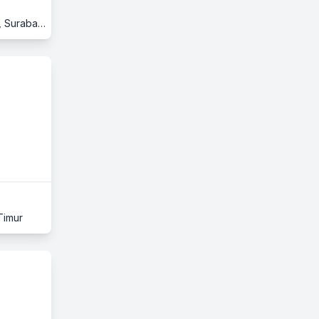
Galaxy Mall 2, Lantai 4, The Dining Town, Jl. Dharmahusada Indah Timur No.35-37, Mulyorejo, Surabaya, 60115, Mulyorejo, Surabaya, Jawa Timur
Timur