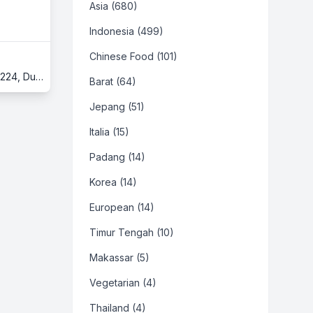
Asia (680)
Indonesia (499)
Chinese Food (101)
Ciputra World Surabaya Mall, Lantai 3, Food Wave, Jl. Mayjen Sungkono Kav 89, Gunung Sari, Dukuh Pakis, Surabaya, 60224, Dukuh Pakis, Surabaya, Jawa Timur
Barat (64)
Jepang (51)
Italia (15)
Padang (14)
Korea (14)
European (14)
Timur Tengah (10)
Makassar (5)
Vegetarian (4)
Thailand (4)