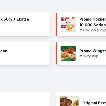
k 50% + Ekstra
Promo Hokben
10.000 Setiap
at HokBen (Hoka
mcan
Promo Wingst
at Wingstop
Original Bee