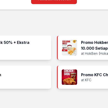
k 50% + Ekstra
Promo Hokben
10.000 Setiap
at HokBen (Hoka
n
Promo KFC Ch
at KFC