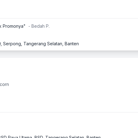
ak Promonya"
- Bedah P.
SD, Serpong, Tangerang Selatan, Banten
corn
. BSD Raya Utama, BSD, Tangerang Selatan, Banten