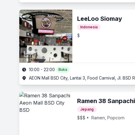
LeeLoo Siomay
Indonesia
$
10:00 - 22:00
Buka
AEON Mall BSD City, Lantai 3, Food Carnival, Jl. BS
Ramen 38 Sanpachi
Jepang
$$$
• Ramen, Popcorn