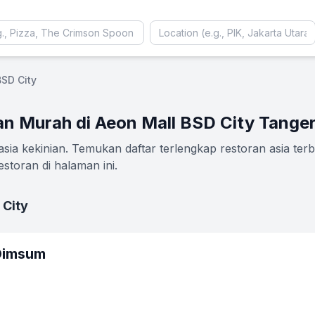
BSD City
an Murah di Aeon Mall BSD City Tange
ia kekinian. Temukan daftar terlengkap restoran asia terb
storan di halaman ini.
 City
 Dimsum