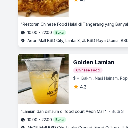
"Restoran Chinese Food Halal di Tangerang yang Bany
10:00 - 22:00
Buka
Aeon Mall BSD City, Lantai 3, Jl. BSD Raya Utama, B
Golden Lamian
Chinese Food
$
• Bakmi, Nasi Hainam, Pop
4.3
"Lamian dan dimsum di food court Aeon Mall"
- Budi S.
10:00 - 22:00
Buka
AEON Mall BSD City, Lantai Ground, Food Culture, Jl