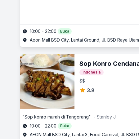
10:00 - 22:00
Buka
Aeon Mall BSD City, Lantai Ground, Jl. BSD Raya Ut
Sop Konro Cendan
Indonesia
$$
3.8
"Sop konro murah di Tangerang"
- Stanley J.
10:00 - 22:00
Buka
AEON Mall BSD City, Lantai 3, Food Carnival, Jl. BS