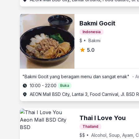
Bakmi Gocit
Indonesia
$
• Bakmi
5.0
"Bakmi Gocit yang beragam menu dan sangat enak"
- A
10:00 - 22:00
Buka
AEON Mall BSD City, Lantai 3, Food Carnival, Jl. BS
Thai I Love You
Thailand
$$
• Alcohol, Soup, Ayam, C