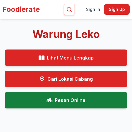
Foodierate
Sign In
Sign Up
Warung Leko
Lihat Menu Lengkap
Cari Lokasi Cabang
Pesan Online