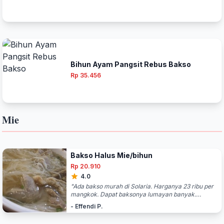
Bihun Ayam Pangsit Rebus Bakso
Rp 35.456
Mie
Bakso Halus Mie/bihun
Rp 20.910
4.0
"Ada bakso murah di Solaria. Harganya 23 ribu per
mangkok. Dapat baksonya lumayan banyak.
Topping nya bisa pilih mau pakai mie atau bihun.
- Effendi P.
Rasa baksonya ok, lumayan enak."