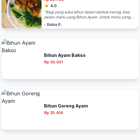
4.0
"Bagi yang suka bihun dalam bentuk kering, bisa
pesan menu yang Bihun Ayam. Untuk menu yang
satu ini, bihunnya kering – ditambah ada mangkuk
- Ratna P.
kuah terpisah. Untuk bihunnya sendiri, tekstur
bihunnya pas, enak. Toppingnya berupa ayam dan
jamur cah – ada sausnya, sama sayuran hijau.
Sausnya enak, pas, dicampur sama bihunnya. Bihun
rebus ini sehat, menu tanpa minyak – bisa sering-
sering makan. "
Bihun Ayam Bakso
Rp 30.001
Bihun Goreng Ayam
Rp 35.456