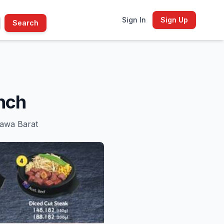
Sign In
Sign Up
Search
nch
Jawa Barat