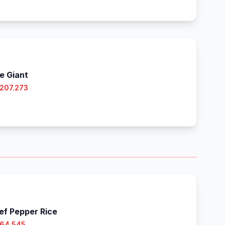
e Giant
 207.273
ef Pepper Rice
 64.545