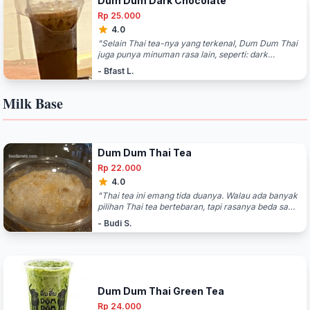
Dum Dum Dark Chocolate
Rp 25.000
4.0
"Selain Thai tea-nya yang terkenal, Dum Dum Thai
juga punya minuman rasa lain, seperti: dark
chocolate, coffee, green tea, black tea. Minuman
- Bfast L.
dark chocolate-nya juga enak banget. Worth to try."
Milk Base
Dum Dum Thai Tea
Rp 22.000
4.0
"Thai tea ini emang tida duanya. Walau ada banyak
pilihan Thai tea bertebaran, tapi rasanya beda sama
yang di sini. Di sini, Thai tea-nya terasa banget,
- Budi S.
aroma tehnya kental. Harganya rada lebih tinggi
dari yang lain sih, tapi rasanya memang ok."
Dum Dum Thai Green Tea
Rp 24.000