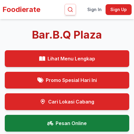
Foodierate
Sign In
Sign Up
Bar.B.Q Plaza
Lihat Menu Lengkap
Promo Spesial Hari Ini
Cari Lokasi Cabang
Pesan Online