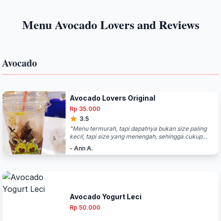
Menu Avocado Lovers and Reviews
Avocado
Avocado Lovers Original
Rp 35.000
3.5
"Menu termurah, tapi dapatnya bukan size paling
kecil, tapi size yang menengah, sehingga cukup
banyak isinya. Harganya 35 ribu. Bedanya dengan
- Ann A.
menu-menu lainnya, pilihan menu yang ini hanya
dapat jus avocado saja. Di Avocado Lovers ini
memang terkenal dengan beragam menu avocado
jus. Sebenarnya, jus alpukatnya hanya 1 saja, yang
berbeda adalah beragam jenis topping-toppingnya."
Avocado Yogurt Leci
Rp 50.000