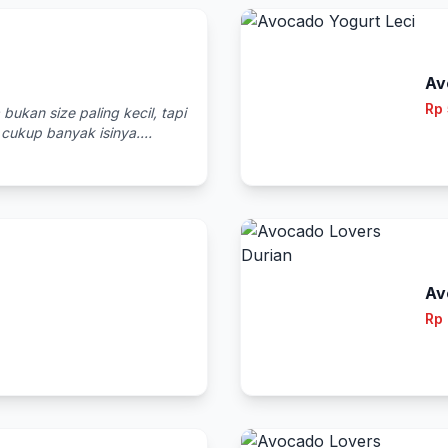
Av
Rp
ukan size paling kecil, tapi
cukup banyak isinya.
ngan menu-menu lainnya,
t jus avocado saja. Di
rkenal dengan beragam menu
lpukatnya hanya 1 saja, yang
topping-toppingnya."
Av
Rp