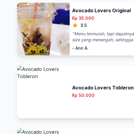
Avocado Lovers Original
Rp 35.000
3.5
"Menu termurah, tapi dapatnya b
size yang menengah, sehingga 
Harganya 35 ribu. Bedanya de
- Ann A.
pilihan menu yang ini hanya dapa
Avocado Lovers ini memang te
avocado jus. Sebenarnya, jus a
berbeda adalah beragam jenis 
Avocado Lovers Tobleron
Rp 50.000