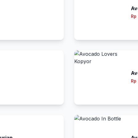
Av
Rp
Av
Rp
urian
Av